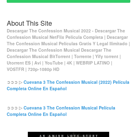
About This Site
Descargar The Confession Musical 2022 - Descargar The
Confession Musical NetFlix Película Completa | Descargar
The Confession Musical Películas Gratis Y Legal Ilimitado |
Descargar The Confession Musical Descargar The
Confession Musical BitTorrent | Torrente | Yify torrent |
Utorrent ES | Avi | YouTube | 4K | WEBRIP LATINO |
VOSTFR | 720p-1080p HD
➲➲➲ ▷
Cuevana 3 The Confession Musical (2022) Película
Completa Online En Español
➲➲➲ ▷
Cuevana 3 The Confession Musical Película
Completa Online En Español